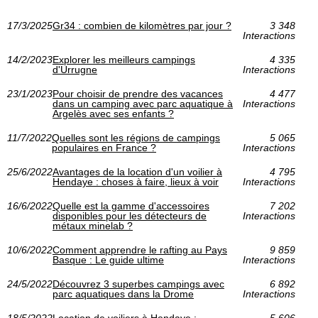
17/3/2025
Gr34 : combien de kilomètres par jour ?
3 348
Interactions
14/2/2023
Explorer les meilleurs campings
4 335
d'Urrugne
Interactions
23/1/2023
Pour choisir de prendre des vacances
4 477
dans un camping avec parc aquatique à
Interactions
Argelès avec ses enfants ?
11/7/2022
Quelles sont les régions de campings
5 065
populaires en France ?
Interactions
25/6/2022
Avantages de la location d'un voilier à
4 795
Hendaye : choses à faire, lieux à voir
Interactions
16/6/2022
Quelle est la gamme d'accessoires
7 202
disponibles pour les détecteurs de
Interactions
métaux minelab ?
10/6/2022
Comment apprendre le rafting au Pays
9 859
Basque : Le guide ultime
Interactions
24/5/2022
Découvrez 3 superbes campings avec
6 892
parc aquatiques dans la Drome
Interactions
18/5/2022
Location de voiliers à Hendaye :
5 606