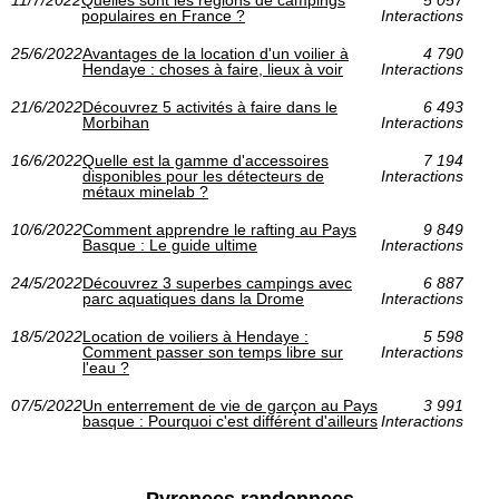
populaires en France ?
Interactions
25/6/2022
Avantages de la location d'un voilier à
4 790
Hendaye : choses à faire, lieux à voir
Interactions
21/6/2022
Découvrez 5 activités à faire dans le
6 493
Morbihan
Interactions
16/6/2022
Quelle est la gamme d'accessoires
7 194
disponibles pour les détecteurs de
Interactions
métaux minelab ?
10/6/2022
Comment apprendre le rafting au Pays
9 849
Basque : Le guide ultime
Interactions
24/5/2022
Découvrez 3 superbes campings avec
6 887
parc aquatiques dans la Drome
Interactions
18/5/2022
Location de voiliers à Hendaye :
5 598
Comment passer son temps libre sur
Interactions
l'eau ?
07/5/2022
Un enterrement de vie de garçon au Pays
3 991
basque : Pourquoi c'est différent d'ailleurs
Interactions
Pyrenees randonnees