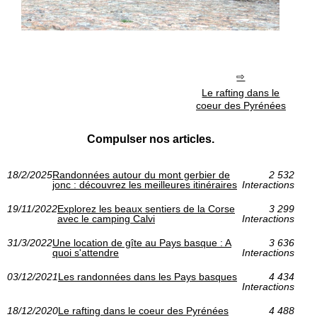
Le rafting dans le
coeur des Pyrénées
Compulser nos articles.
18/2/2025
Randonnées autour du mont gerbier de
2 532
jonc : découvrez les meilleures itinéraires
Interactions
19/11/2022
Explorez les beaux sentiers de la Corse
3 299
avec le camping Calvi
Interactions
31/3/2022
Une location de gîte au Pays basque : A
3 636
quoi s'attendre
Interactions
03/12/2021
Les randonnées dans les Pays basques
4 434
Interactions
18/12/2020
Le rafting dans le coeur des Pyrénées
4 488