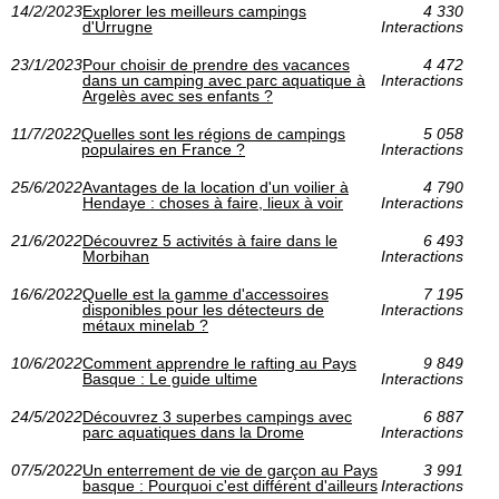
14/2/2023
Explorer les meilleurs campings
4 330
d'Urrugne
Interactions
23/1/2023
Pour choisir de prendre des vacances
4 472
dans un camping avec parc aquatique à
Interactions
Argelès avec ses enfants ?
11/7/2022
Quelles sont les régions de campings
5 058
populaires en France ?
Interactions
25/6/2022
Avantages de la location d'un voilier à
4 790
Hendaye : choses à faire, lieux à voir
Interactions
21/6/2022
Découvrez 5 activités à faire dans le
6 493
Morbihan
Interactions
16/6/2022
Quelle est la gamme d'accessoires
7 195
disponibles pour les détecteurs de
Interactions
métaux minelab ?
10/6/2022
Comment apprendre le rafting au Pays
9 849
Basque : Le guide ultime
Interactions
24/5/2022
Découvrez 3 superbes campings avec
6 887
parc aquatiques dans la Drome
Interactions
07/5/2022
Un enterrement de vie de garçon au Pays
3 991
basque : Pourquoi c'est différent d'ailleurs
Interactions