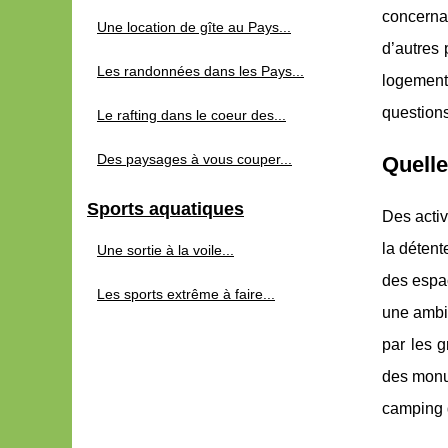
concernan
Une location de gîte au Pays...
d’autres 
Les randonnées dans les Pays...
logement,
questions
Le rafting dans le coeur des...
Des paysages à vous couper...
Quelle
Sports aquatiques
Des activ
la détent
Une sortie à la voile...
des espac
Les sports extrême à faire...
une ambia
par les g
des monum
camping d