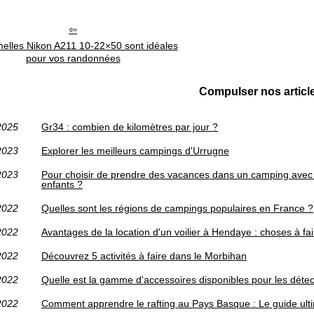
melles Nikon A211 10-22×50 sont idéales
pour vos randonnées
Compulser nos articl
2025
Gr34 : combien de kilomètres par jour ?
2023
Explorer les meilleurs campings d'Urrugne
2023
Pour choisir de prendre des vacances dans un camping avec 
enfants ?
2022
Quelles sont les régions de campings populaires en France ?
2022
Avantages de la location d'un voilier à Hendaye : choses à fair
2022
Découvrez 5 activités à faire dans le Morbihan
2022
Quelle est la gamme d'accessoires disponibles pour les déte
2022
Comment apprendre le rafting au Pays Basque : Le guide ult