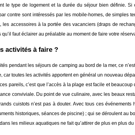
t le type de logement et la durée du séjour bien définie. Si 
par contre sont intéressés par les mobile-homes, de simples t
 les accessoires à la portée des vacanciers (draps de rechange, 
 qu’il faut éclairer au préalable au moment de faire votre réserv
s activités à faire ?
ités pendant les séjours de camping au bord de la mer, ce n’e
e, car toutes les activités apportent en général un nouveau dép
es pareils, c’est que l’accès à la plage est facile et beauco
nce conviviale. Du point de vue culinaire, avec les beaux resta
rands cuistots n’est pas à douter. Avec tous ces événements h
ents historiques, séances de piscine) ; qui se déroulent au bord
ans les milieux aquatiques ne fait qu’attirer de plus en plus d