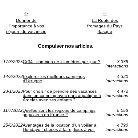
Donner de
La Route des
l’importance à vos
fromages du Pays
séjours de vacances
Basque
Compulser nos articles.
17/3/2025
Gr34 : combien de kilomètres par jour ?
3 338
Interactions
14/2/2023
Explorer les meilleurs campings
4 330
d'Urrugne
Interactions
23/1/2023
Pour choisir de prendre des vacances
4 472
dans un camping avec parc aquatique à
Interactions
Argelès avec ses enfants ?
11/7/2022
Quelles sont les régions de campings
5 058
populaires en France ?
Interactions
25/6/2022
Avantages de la location d'un voilier à
4 790
Hendaye : choses à faire, lieux à voir
Interactions