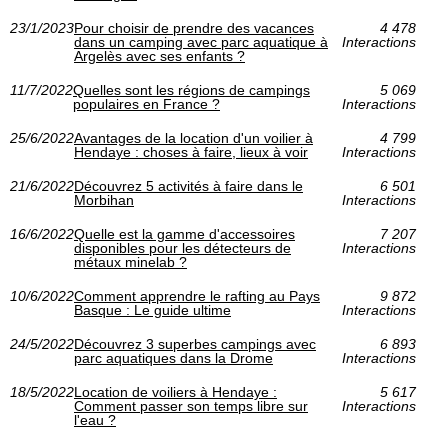
23/1/2023
Pour choisir de prendre des vacances
4 478
dans un camping avec parc aquatique à
Interactions
Argelès avec ses enfants ?
11/7/2022
Quelles sont les régions de campings
5 069
populaires en France ?
Interactions
25/6/2022
Avantages de la location d'un voilier à
4 799
Hendaye : choses à faire, lieux à voir
Interactions
21/6/2022
Découvrez 5 activités à faire dans le
6 501
Morbihan
Interactions
16/6/2022
Quelle est la gamme d'accessoires
7 207
disponibles pour les détecteurs de
Interactions
métaux minelab ?
10/6/2022
Comment apprendre le rafting au Pays
9 872
Basque : Le guide ultime
Interactions
24/5/2022
Découvrez 3 superbes campings avec
6 893
parc aquatiques dans la Drome
Interactions
18/5/2022
Location de voiliers à Hendaye :
5 617
Comment passer son temps libre sur
Interactions
l'eau ?