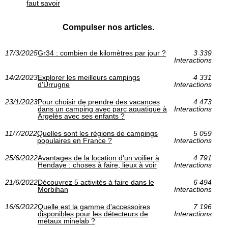
faut savoir
Compulser nos articles.
17/3/2025
Gr34 : combien de kilomètres par jour ?
3 339
Interactions
14/2/2023
Explorer les meilleurs campings
4 331
d'Urrugne
Interactions
23/1/2023
Pour choisir de prendre des vacances
4 473
dans un camping avec parc aquatique à
Interactions
Argelès avec ses enfants ?
11/7/2022
Quelles sont les régions de campings
5 059
populaires en France ?
Interactions
25/6/2022
Avantages de la location d'un voilier à
4 791
Hendaye : choses à faire, lieux à voir
Interactions
21/6/2022
Découvrez 5 activités à faire dans le
6 494
Morbihan
Interactions
16/6/2022
Quelle est la gamme d'accessoires
7 196
disponibles pour les détecteurs de
Interactions
métaux minelab ?