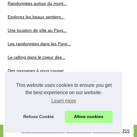
Randonnées autour du mont...
Explorez les beaux sentiers...
Une location de gîte au Pays...
Les randonnées dans les Pays...
Le rafting dans le coeur des...
Des paysages à vous couper...
This website uses cookies to ensure you get
Sports aquatiques
the best experience on our website.
Une sortie à la voile...
Learn more
Les sports extrême à faire...
Refuse Cookie
Allow cookies
© 2026
Pyrenees-randonnees.fr
|
Découvrir site
|
Cookies Policy
|
RSS